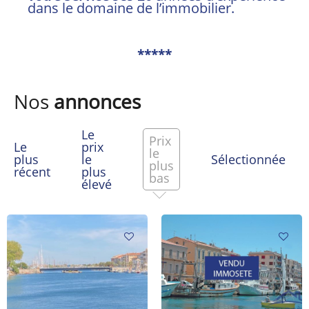
dans le domaine de l’immobilier.
*****
Nos
annonces
Le
Prix
Le
prix
le
plus
le
Sélectionnée
plus
récent
plus
bas
élevé