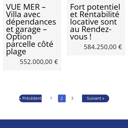
VUE MER –
Fort potentiel
Villa avec
et Rentabilité
dépendances
locative sont
et garage –
au Rendez-
Option
vous !
parcelle côté
584.250,00 €
plage
552.000,00 €
« Précédent
1
2
3
Suivant »